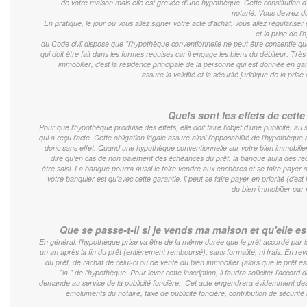
de votre maison mais elle est grevée d'une hypothèque. Cette constitution 
notarié. Vous devrez don
En pratique, le jour où vous allez signer votre acte d'achat, vous allez régularise
et la prise de l
du Code civil dispose que "l'hypothèque conventionnelle ne peut être consentie que
qui doit être fait dans les formes requises car il engage les biens du débiteur. Très
immobilier, c'est la résidence principale de la personne qui est donnée en gar
assure la validité et la sécurité juridique de la prise
Quels sont les effets de cett
Pour que l'hypothèque produise des effets, elle doit faire l'objet d'une publicité, au 
qui a reçu l'acte. Cette obligation légale assure ainsi l'opposabilité de l'hypothèqu
donc sans effet. Quand
une hypothèque conventionnelle sur votre bien immobilier
dire qu'en cas de non paiement des échéances du prêt, la banque aura des rec
être saisi. La banque pourra aussi le faire vendre aux enchères et se faire payer 
votre banquier est qu'avec cette garantie, il peut se faire payer en priorité (c'est
du bien immobilier par 
Que se passe-t-il si je vends ma maison et qu'elle 
En général, l'hypothèque prise va être de la même durée que le prêt accordé par 
un an après la fin du prêt (entièrement remboursé), sans formalité, ni frais. En 
du prêt, de rachat de celui-ci ou de vente du bien immobilier (alors que le prêt est
"la
" de l'hypothèque. Pour lever cette inscription, il faudra solliciter l'accord
demande au service de la publicité foncière,
Cet acte engendrera évidemment des 
émoluments du notaire, taxe de publicité foncière, contribution de sécurité 