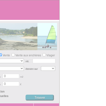
Vente
Vente aux enchères
Viager
réf.
étendre sur
x
m2
x
€
xion
tuelles