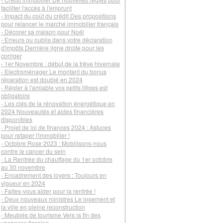
faciliter l'accès à l'emprunt
- Impact du coût du crédit Des propositions
pour relancer le marché immobilier français
- Décorer sa maison pour Noël
- Erreurs ou oublis dans votre déclaration
d'impôts Dernière ligne droite pour les
corriger
- 1er Novembre : début de la trêve hivernale
- Electroménager Le montant du bonus
réparation est doublé en 2024
- Régler à l'amiable vos petits litiges est
obligatoire
- Les clés de la rénovation énergétique en
2024 Nouveautés et aides financières
disponibles
- Projet de loi de finances 2024 : Astuces
pour retaper l'immobilier !
- Octobre Rose 2023 : Mobilisons-nous
contre le cancer du sein
- La Rentrée du chauffage du 1er octobre
au 30 novembre
- Encadrement des loyers : Toujours en
vigueur en 2024
- Faites-vous aider pour la rentrée !
- Deux nouveaux ministres Le logement et
la ville en pleine reconstruction
- Meublés de tourisme Vers la fin des
vacances fiscales