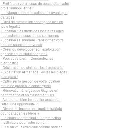
- Prêt à taux zéro : coup de pouce pour votre
projet immobilier neuf
- Le viager : une transaction aux avantages
partagés
- Droit de rétractation : changer d'avis en
toute légalité
- Location : les droits des locataires âgés
- Le testament sous toutes ses formes
- Location saisonnière Transformez votre
bien en source de revenus
- Créer ou développer son exploitation
agricole : quel statut adopter ?
- Pour votre bien… Demandez les
diagnostics
- Déclaration de sinistre : les étapes clés
- Expatriation et mariage : évitez les pièges
juridiques !
- Optimiser la gestion de votre location
meublée grâce à la conciergerie
- Rénovation énergétique Gagnez en
performance et en classement DPE
- Acheter un bien immobilier ancien en
l'état : une opportunité ?
- Divorce et immobilier : quelle stratégie
pour partager les biens ?
- La clause de préciput : une protection
inestimable pour votre conjoint
- Et si on vous retrouvait comme héritier...