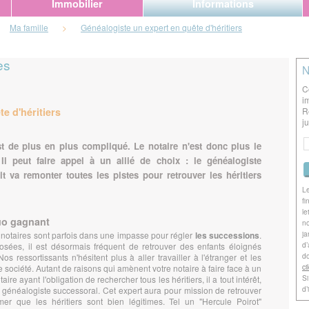
Immobilier
Informations
Ma famille
>
Généalogiste un expert en quête d'héritiers
es
N
C
i
e d'héritiers
R
j
t de plus en plus compliqué. Le notaire n'est donc plus le
 Il peut faire appel à un allié de choix : le généalogiste
t va remonter toutes les pistes pour retrouver les héritiers
Le
fi
le
duo gagnant
no
ja
es notaires sont parfois dans une impasse pour régler
les successions
.
d’
osées, il est désormais fréquent de retrouver des enfants éloignés
do
 ressortissants n'hésitent plus à aller travailler à l'étranger et les
ci
société. Autant de raisons qui amènent votre notaire à faire face à un
Si
ire ayant l'obligation de rechercher tous les héritiers, il a tout intérêt,
d’
n généalogiste successoral. Cet expert aura pour mission de retrouver
mer que les héritiers sont bien légitimes. Tel un "Hercule Poirot"