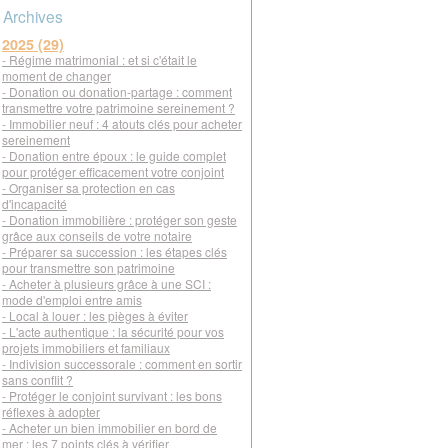
Archives
2025 (29)
- Régime matrimonial : et si c'était le
moment de changer
- Donation ou donation-partage : comment
transmettre votre patrimoine sereinement ?
- Immobilier neuf : 4 atouts clés pour acheter
sereinement
- Donation entre époux : le guide complet
pour protéger efficacement votre conjoint
- Organiser sa protection en cas
d'incapacité
- Donation immobilière : protéger son geste
grâce aux conseils de votre notaire
- Préparer sa succession : les étapes clés
pour transmettre son patrimoine
- Acheter à plusieurs grâce à une SCI :
mode d'emploi entre amis
- Local à louer : les pièges à éviter
- L'acte authentique : la sécurité pour vos
projets immobiliers et familiaux
- Indivision successorale : comment en sortir
sans conflit ?
- Protéger le conjoint survivant : les bons
réflexes à adopter
- Acheter un bien immobilier en bord de
mer : les 7 points clés à vérifier