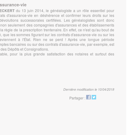
assurance-vie
i ECKERT
du 13 juin 2014, le généalogiste a un rôle essentiel pour
rats d'assurance-vie en déshérence et confirmer leurs droits sur les
dévolutions successorales certifiées. Les généalogistes sont donc
és, non seulement des compagnies d'assurances et des établissements
a règle de la prescription trentenaire. En effet, ce n'est qu'au bout de
é, que les sommes figurant sur les contrats d'assurance-vie ou sur les
eviennent à l'État. Rien ne se perd ! Après une longue période
comptes bancaires ou sur des contrats d'assurance-vie, par exemple, est
 des Dépôts et Consignations.
ble, pour la plus grande satisfaction des notaires et surtout des
Dernière modification le 10/04/2018
Partager :