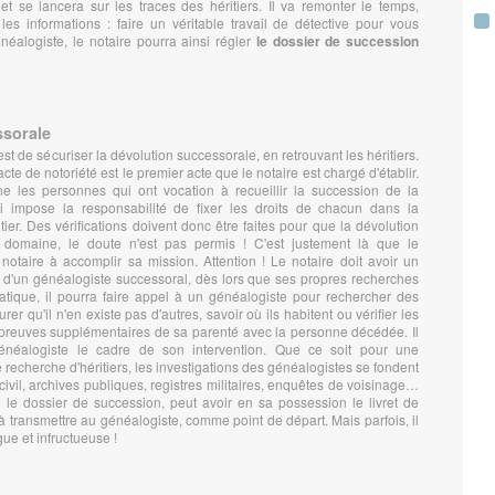
et se lancera sur les traces des héritiers. Il va remonter le temps,
les informations : faire un véritable travail de détective pour vous
énéalogiste, le notaire pourra ainsi régler
le dossier de succession
ssorale
t de sécuriser la dévolution successorale, en retrouvant les héritiers.
te de notoriété est le premier acte que le notaire est chargé d'établir.
ine les personnes qui ont vocation à recueillir la succession de la
 impose la responsabilité de fixer les droits de chacun dans la
itier. Des vérifications doivent donc être faites pour que la dévolution
 domaine, le doute n'est pas permis ! C'est justement là que le
 notaire à accomplir sa mission. Attention ! Le notaire doit avoir un
es d'un généalogiste successoral, dès lors que ses propres recherches
atique, il pourra faire appel à un généalogiste pour rechercher des
rer qu'il n'en existe pas d'autres, savoir où ils habitent ou vérifier les
s preuves supplémentaires de sa parenté avec la personne décédée. Il
énéalogiste le cadre de son intervention. Que ce soit pour une
 recherche d'héritiers, les investigations des généalogistes se fondent
 civil, archives publiques, registres militaires, enquêtes de voisinage…
re le dossier de succession, peut avoir en sa possession le livret de
l à transmettre au généalogiste, comme point de départ. Mais parfois, il
gue et infructueuse !