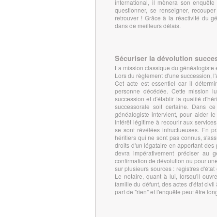
international, il mènera son enquête 
questionner, se renseigner, recouper 
retrouver ! Grâce à la réactivité du g
dans de meilleurs délais.
Sécuriser la dévolution succe
La mission classique du généalogiste es
Lors du règlement d'une succession, l'ac
Cet acte est essentiel car il déterm
personne décédée. Cette mission lui
succession et d'établir la qualité d'hér
successorale soit certaine. Dans ce
généalogiste intervient, pour aider le
intérêt légitime à recourir aux servic
se sont révélées infructueuses. En pr
héritiers qui ne sont pas connus, s'assu
droits d'un légataire en apportant de
devra impérativement préciser au g
confirmation de dévolution ou pour une
sur plusieurs sources : registres d'état
Le notaire, quant à lui, lorsqu'il ouv
famille du défunt, des actes d'état civi
part de "rien" et l'enquête peut être lon