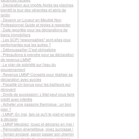
- Déclaration aux impôts Après les piscines,
bientôt le tour des vérandas et abris de
jardin
- Devenir un Loueur en Meublé Non
Professionnel Guide et règles à respecter
- Date reportée pour les déclarations de
biens immobiliers
- Les SCPI "responsables" sont-elles plus
performantes que les autres ?
- Débroussailler C'est obligatoire
- Précautions à prendre pour sa déclaration
de revenus LMNP
- Le plan de sobriété sur l'eau du
gouvernement
- Revenus LMNP Conseils pour réaliser sa
déclaration avec succès
- Fiscalité Un bonus pour les bailleurs qui
rénovent
- Droits de succession: L'état peut vous faire
crédit avec intérêts
- Acheter une passoire thermique : un bon
plan ?
- LMNP: En mai, fais ce qu'il te plait et pense
à déclarer
- LMNP Meublez, louez et déclarez en mai !
- Rénovation énergétique, vivez surclassé !
- Terrain enclavé, savoir passer son chemin
- Céder son fonds de commerce n'est pas