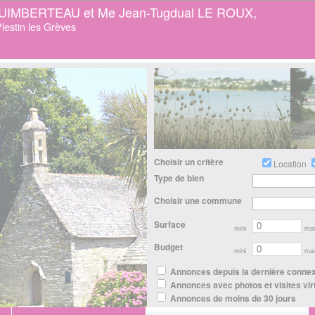
GUIMBERTEAU et Me Jean-Tugdual LE ROUX,
lestin les Grèves
Choisir un critère
Location
Type de bien
Choisir une commune
Surface
mini
ma
Budget
mini
ma
Annonces depuis la dernière conne
Annonces avec photos et visites vir
Annonces de moins de 30 jours