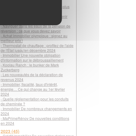
pour gérer votre patrimoine
- DPE : une visite bien préparée pour plus
d'efficacité
- Famille recomposée : simplifiez l'avenir
avec la donation-partage
- Naviguer dans les eaux de la pension de
réversion : ce que vous devez savoir
- Achat immobilier olympique : signez au
meilleur prix !
- Thermostat de chauffage : profitez de l'aide
de l'État jusqu'en décembre 2024
- Immobilier Une nouvelle obligation
d'information sur le débroussaillement
- Koolau Ranch : le bunker de Mark
Zuckerberg
- Les nouveautés de la déclaration de
revenus 2024
- Immobilier, fiscalité, taux d'intérêt,
énergie… Ce qui change au 1er février
2024
- Quelle réglementation pour les conduits
de cheminée ?
- Immobilier De nombreux changements en
2024
- MaPrimeRénov De nouvelles conditions
en 2024
2023 (45)
- Crédit immobilier De nouvelles règles pour