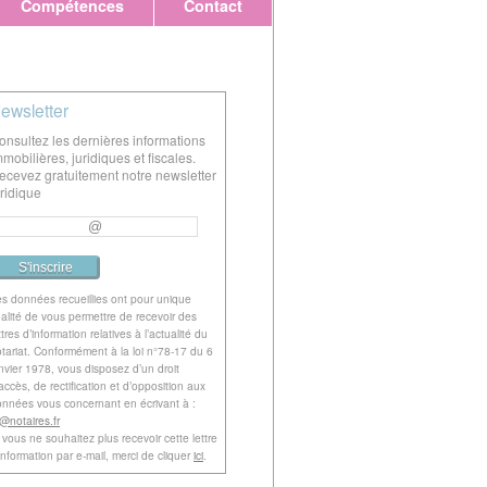
Compétences
Contact
ewsletter
onsultez les dernières informations
mmobilières, juridiques et fiscales.
ecevez gratuitement notre newsletter
uridique
s données recueillies ont pour unique
nalité de vous permettre de recevoir des
ttres d’information relatives à l’actualité du
tariat. Conformément à la loi n°78-17 du 6
nvier 1978, vous disposez d’un droit
accès, de rectification et d’opposition aux
nnées vous concernant en écrivant à :
l@notaires.fr
 vous ne souhaitez plus recevoir cette lettre
information par e-mail, merci de cliquer
ici
.