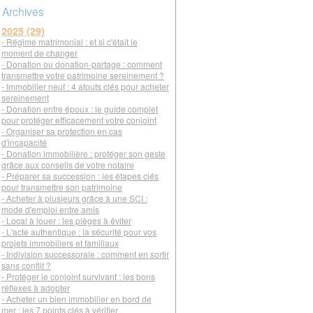
Archives
2025 (29)
- Régime matrimonial : et si c'était le
moment de changer
- Donation ou donation-partage : comment
transmettre votre patrimoine sereinement ?
- Immobilier neuf : 4 atouts clés pour acheter
sereinement
- Donation entre époux : le guide complet
pour protéger efficacement votre conjoint
- Organiser sa protection en cas
d'incapacité
- Donation immobilière : protéger son geste
grâce aux conseils de votre notaire
- Préparer sa succession : les étapes clés
pour transmettre son patrimoine
- Acheter à plusieurs grâce à une SCI :
mode d'emploi entre amis
- Local à louer : les pièges à éviter
- L'acte authentique : la sécurité pour vos
projets immobiliers et familiaux
- Indivision successorale : comment en sortir
sans conflit ?
- Protéger le conjoint survivant : les bons
réflexes à adopter
- Acheter un bien immobilier en bord de
mer : les 7 points clés à vérifier