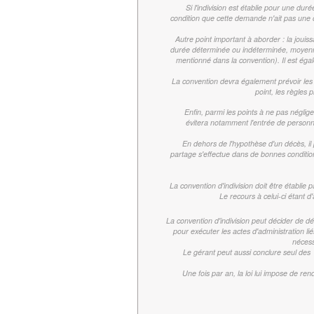
Si l'indivision est établie pour une du
condition que cette demande n'ait pas une c
Autre point important à aborder : la jouis
durée déterminée ou indéterminée, moyenn
mentionné dans la convention). Il est éga
La convention devra également prévoir les c
point, les règles
Enfin, parmi les points à ne pas négliger
évitera notamment l'entrée de personnes
En dehors de l'hypothèse d'un décès, il p
partage s'effectue dans de bonnes conditions
La convention d'indivision doit être établie
Le recours à celui-ci étant d'
La convention d'indivision peut décider de dé
pour exécuter les actes d'administration lié
nécess
Le gérant peut aussi conclure seul des
Une fois par an, la loi lui impose de re