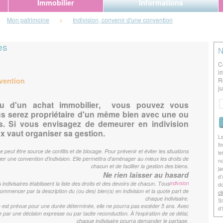
Immobilier
Informations
Mon patrimoine
>
Indivision, convenir d'une convention
es
N
C
i
nvention
R
j
ou d'un achat immobilier, vous pouvez vous
ous serez propriétaire d'un même bien avec une ou
s. Si vous envisagez de demeurer en indivision
x vaut organiser sa gestion.
Le
fi
peut être source de conflits et de blocage. Pour prévenir et éviter les situations
le
diger une convention d'indivision. Elle permettra d'aménager au mieux les droits de
no
chacun et de faciliter la gestion des biens.
ja
Ne rien laisser au hasard
d’
 indivisaires établissent la liste des droits et des devoirs de chacun. Tous
indivision
do
commencer par la description du (ou des) bien(s) en indivision et la quote part de
ci
chaque indivisaire.
Si
lle est prévue pour une durée déterminée, elle ne pourra pas excéder 5 ans. Avec
d’
de par une décision expresse ou par tacite reconduction. À l'expiration de ce délai,
chaque indivisaire pourra demander le partage.