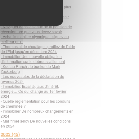
pour gérer votre patrimoine
- DPE : une visite bien préparée pour plus
d'efficacité
- Famille recomposée : simplifiez l'avenir
avec la donation-partage
- Naviguer dans les eaux de la pension de
réversion : ce que vous devez savoir
- Achat immobilier olympique : signez au
meilleur prix !
- Thermostat de chauffage : profitez de l'aide
de l'État jusqu'en décembre 2024
- Immobilier Une nouvelle obligation
d'information sur le débroussaillement
- Koolau Ranch : le bunker de Mark
Zuckerberg
- Les nouveautés de la déclaration de
revenus 2024
- Immobilier, fiscalité, taux d'intérêt,
énergie… Ce qui change au 1er février
2024
- Quelle réglementation pour les conduits
de cheminée ?
- Immobilier De nombreux changements en
2024
- MaPrimeRénov De nouvelles conditions
en 2024
2023 (45)
- Crédit immobilier De nouvelles règles pour