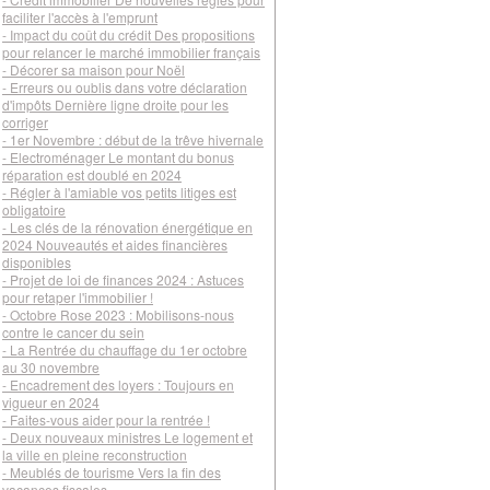
faciliter l'accès à l'emprunt
- Impact du coût du crédit Des propositions
pour relancer le marché immobilier français
- Décorer sa maison pour Noël
- Erreurs ou oublis dans votre déclaration
d'impôts Dernière ligne droite pour les
corriger
- 1er Novembre : début de la trêve hivernale
- Electroménager Le montant du bonus
réparation est doublé en 2024
- Régler à l'amiable vos petits litiges est
obligatoire
- Les clés de la rénovation énergétique en
2024 Nouveautés et aides financières
disponibles
- Projet de loi de finances 2024 : Astuces
pour retaper l'immobilier !
- Octobre Rose 2023 : Mobilisons-nous
contre le cancer du sein
- La Rentrée du chauffage du 1er octobre
au 30 novembre
- Encadrement des loyers : Toujours en
vigueur en 2024
- Faites-vous aider pour la rentrée !
- Deux nouveaux ministres Le logement et
la ville en pleine reconstruction
- Meublés de tourisme Vers la fin des
vacances fiscales