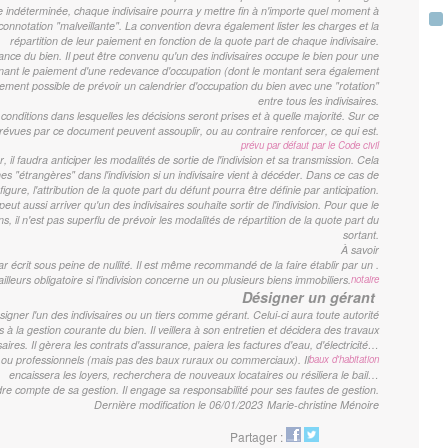
rée indéterminée, chaque indivisaire pourra y mettre fin à n'importe quel moment à
onnotation "malveillante". La convention devra également lister les charges et la
répartition de leur paiement en fonction de la quote part de chaque indivisaire.
sance du bien. Il peut être convenu qu'un des indivisaires occupe le bien pour une
ant le paiement d'une redevance d'occupation (dont le montant sera également
lement possible de prévoir un calendrier d'occupation du bien avec une "rotation"
entre tous les indivisaires.
onditions dans lesquelles les décisions seront prises et à quelle majorité. Sur ce
 prévues par ce document peuvent assouplir, ou au contraire renforcer, ce qui est
.
prévu par défaut par le Code civil
, il faudra anticiper les modalités de sortie de l'indivision et sa transmission. Cela
 "étrangères" dans l'indivision si un indivisaire vient à décéder. Dans ce cas de
figure, l'attribution de la quote part du défunt pourra être définie par anticipation.
eut aussi arriver qu'un des indivisaires souhaite sortir de l'indivision. Pour que le
, il n'est pas superflu de prévoir les modalités de répartition de la quote part du
sortant.
À savoir
 par écrit sous peine de nullité. Il est même recommandé de la faire établir par un
.
ailleurs obligatoire si l'indivision concerne un ou plusieurs biens immobiliers.
notaire
Désigner un gérant
signer l'un des indivisaires ou un tiers comme gérant. Celui-ci aura toute autorité
s à la gestion courante du bien. Il veillera à son entretien et décidera des travaux
aires. Il gèrera les contrats d'assurance, paiera les factures d'eau, d'électricité…
ou professionnels (mais pas des baux ruraux ou commerciaux). Il
baux d'habitation
encaissera les loyers, recherchera de nouveaux locataires ou résiliera le bail…
ndre compte de sa gestion. Il engage sa responsabilité pour ses fautes de gestion.
Dernière modification le 06/01/2023
Marie-christine Ménoire
Partager :