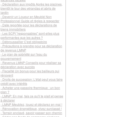
- Déclaration aux impôts Après les piscines,
bientôt le tour des vérandas et abris de
jardin
- Devenir un Loueur en Meublé Non
Professionnel Guide et règles à respecter
- Date reportée pour les déclarations de
biens immobiliers
- Les SCPI "responsables" sont-elles plus
performantes que les autres ?
- Débroussailler C'est obligatoire
- Précautions à prendre pour sa déclaration
de revenus LMNP
- Le plan de sobriété sur l'eau du
gouvernement
- Revenus LMNP Conseils pour réaliser sa
déclaration avec succès
- Fiscalité Un bonus pour les bailleurs qui
rénovent
- Droits de succession: L'état peut vous faire
crédit avec intérêts
- Acheter une passoire thermique : un bon
plan ?
- LMNP: En mai, fais ce qu'il te plait et pense
à déclarer
- LMNP Meublez, louez et déclarez en mai !
- Rénovation énergétique, vivez surclassé !
- Terrain enclavé, savoir passer son chemin
- Céder son fonds de commerce n'est pas