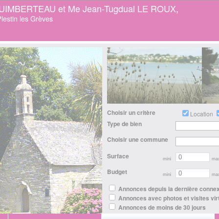
GUIMBERTEAU et Me Jean-Tugdual LE ROUX,
lestin les Grèves
Choisir un critère
Location
Type de bien
Choisir une commune
Surface
mini
ma
Budget
mini
ma
Annonces depuis la dernière conne
Annonces avec photos et visites vir
Annonces de moins de 30 jours