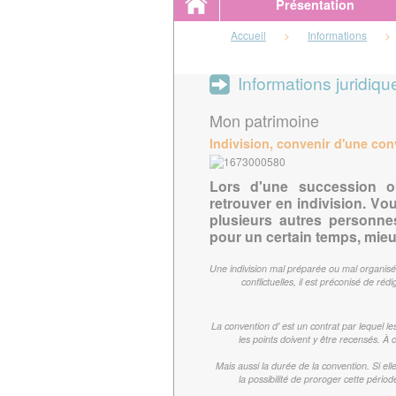
Présentation
Accueil
>
Informations
>
Informations juridiqu
Mon patrimoine
Indivision, convenir d'une co
Lors d'une succession 
retrouver en indivision. V
plusieurs autres personne
pour un certain temps, mieu
Une indivision mal préparée ou mal organisée 
conflictuelles, il est préconisé de ré
La convention d'
est un contrat par lequel les
les points doivent y être recensés. À 
Mais aussi la durée de la convention. Si e
la possibilité de proroger cette pério