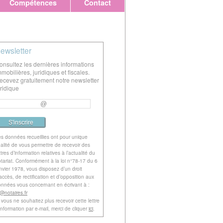
Compétences
Contact
ewsletter
onsultez les dernières informations
mmobilières, juridiques et fiscales.
ecevez gratuitement notre newsletter
uridique
s données recueillies ont pour unique
nalité de vous permettre de recevoir des
ttres d’information relatives à l’actualité du
tariat. Conformément à la loi n°78-17 du 6
nvier 1978, vous disposez d’un droit
accès, de rectification et d’opposition aux
nnées vous concernant en écrivant à :
l@notaires.fr
 vous ne souhaitez plus recevoir cette lettre
information par e-mail, merci de cliquer
ici
.