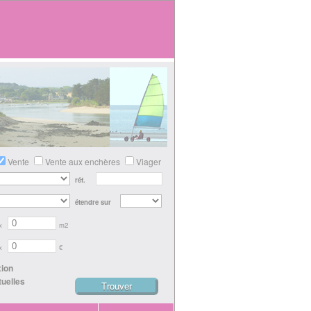
Vente
Vente aux enchères
Viager
réf.
étendre sur
x
m2
x
€
xion
tuelles