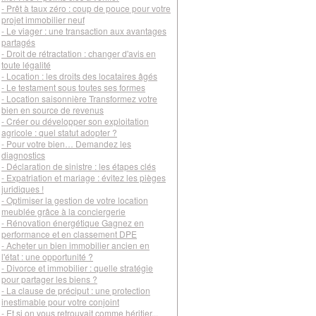
- Prêt à taux zéro : coup de pouce pour votre
projet immobilier neuf
- Le viager : une transaction aux avantages
partagés
- Droit de rétractation : changer d'avis en
toute légalité
- Location : les droits des locataires âgés
- Le testament sous toutes ses formes
- Location saisonnière Transformez votre
bien en source de revenus
- Créer ou développer son exploitation
agricole : quel statut adopter ?
- Pour votre bien… Demandez les
diagnostics
- Déclaration de sinistre : les étapes clés
- Expatriation et mariage : évitez les pièges
juridiques !
- Optimiser la gestion de votre location
meublée grâce à la conciergerie
- Rénovation énergétique Gagnez en
performance et en classement DPE
- Acheter un bien immobilier ancien en
l'état : une opportunité ?
- Divorce et immobilier : quelle stratégie
pour partager les biens ?
- La clause de préciput : une protection
inestimable pour votre conjoint
- Et si on vous retrouvait comme héritier...