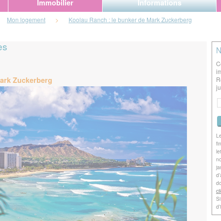
Immobilier
Informations
Mon logement
>
Koolau Ranch : le bunker de Mark Zuckerberg
es
N
C
i
Mark Zuckerberg
R
j
Le
fi
le
no
ja
d’
do
ci
Si
d’