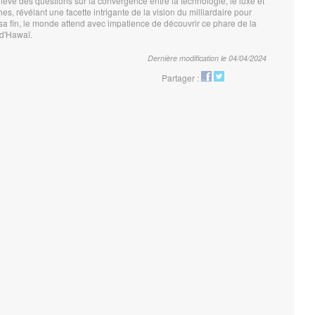
lève des questions sur la convergence entre la technologie, le luxe et
s, révélant une facette intrigante de la vision du milliardaire pour
à sa fin, le monde attend avec impatience de découvrir ce phare de la
 d'Hawaï.
Dernière modification le 04/04/2024
Partager :