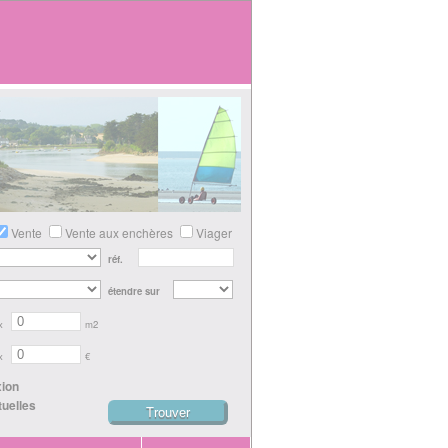
Vente
Vente aux enchères
Viager
réf.
étendre sur
x
m2
x
€
xion
tuelles