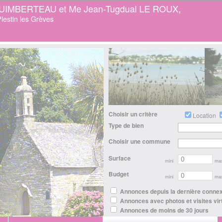
GUIMBERTEAU et Me Jean-Tugdual LE ROUX,
lestin les Grèves
Choisir un critère
Location
Type de bien
Choisir une commune
Surface
mini
ma
Budget
mini
ma
Annonces depuis la dernière conne
Annonces avec photos et visites vir
Annonces de moins de 30 jours