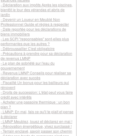
- Déclaration aux impôts Après les piscines,
bientôt le tour des vérandas et abris de
jardin
- Devenir un Loueur en Meublé Non
Professionnel Guide et règles à respecter
- Date reportée pour les déclarations de
biens immobiliers
- Les SCPI "responsables" sont-elles plus
performantes que les autres ?
- Débroussailler C'est obligatoire
- Précautions à prendre pour sa déclaration
de revenus LMNP
- Le plan de sobriété sur l'eau du
gouvernement
- Revenus LMNP Conseils pour réaliser sa
déclaration avec succès
- Fiscalité Un bonus pour les bailleurs qui
rénovent
- Droits de succession: L'état peut vous faire
crédit avec intérêts
- Acheter une passoire thermique : un bon
plan ?
- LMNP: En mai, fais ce qu'il te plait et pense
à déclarer
- LMNP Meublez, louez et déclarez en mai !
- Rénovation énergétique, vivez surclassé !
- Terrain enclavé, savoir passer son chemin
- Céder son fonds de commerce n'est pas