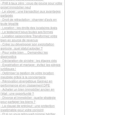
- Prêt à taux zéro : coup de pouce pour votre
projet immobilier neuf
- Le viager : une transaction aux avantages
partagés
- Droit de rétractation : changer d'avis en
toute légalité
- Location : les droits des locataires âgés
- Le testament sous toutes ses formes
- Location saisonnière Transformez votre
bien en source de revenus
- Créer ou développer son exploitation
agricole : quel statut adopter ?
- Pour votre bien… Demandez les
diagnostics
- Déclaration de sinistre : les étapes clés
- Expatriation et mariage : évitez les pièges
juridiques !
- Optimiser la gestion de votre location
meublée grâce à la conciergerie
- Rénovation énergétique Gagnez en
performance et en classement DPE
- Acheter un bien immobilier ancien en
l'état : une opportunité ?
- Divorce et immobilier : quelle stratégie
pour partager les biens ?
- La clause de préciput : une protection
inestimable pour votre conjoint
- Et si on vous retrouvait comme héritier...