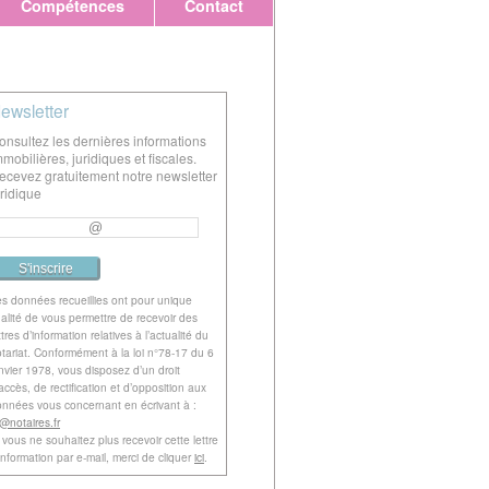
Compétences
Contact
ewsletter
onsultez les dernières informations
mmobilières, juridiques et fiscales.
ecevez gratuitement notre newsletter
uridique
s données recueillies ont pour unique
nalité de vous permettre de recevoir des
ttres d’information relatives à l’actualité du
tariat. Conformément à la loi n°78-17 du 6
nvier 1978, vous disposez d’un droit
accès, de rectification et d’opposition aux
nnées vous concernant en écrivant à :
l@notaires.fr
 vous ne souhaitez plus recevoir cette lettre
information par e-mail, merci de cliquer
ici
.