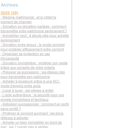
Archives
2025 (29)
- Régime matrimonial : et si c'était le
moment de changer
- Donation ou donation-partage : comment
transmettre votre patrimoine sereinement ?
- Immobilier neuf : 4 atouts clés pour acheter
sereinement
- Donation entre époux : le guide complet
pour protéger efficacement votre conjoint
- Organiser sa protection en cas
d'incapacité
- Donation immobilière : protéger son geste
grâce aux conseils de votre notaire
- Préparer sa succession : les étapes clés
pour transmettre son patrimoine
- Acheter à plusieurs grâce à une SCI :
mode d'emploi entre amis
- Local à louer : les pièges à éviter
- L'acte authentique : la sécurité pour vos
projets immobiliers et familiaux
- Indivision successorale : comment en sortir
sans conflit ?
- Protéger le conjoint survivant : les bons
réflexes à adopter
- Acheter un bien immobilier en bord de
mer : les 7 points clés à vérifier