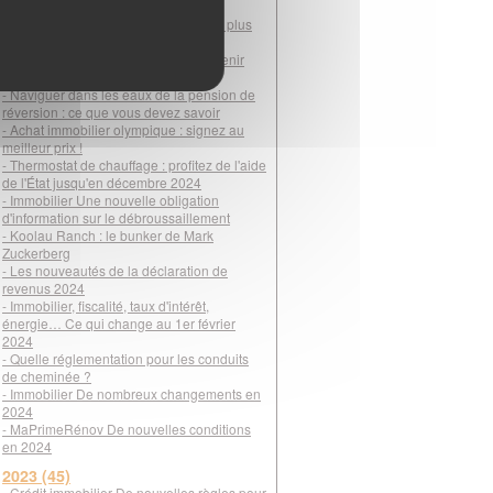
pour gérer votre patrimoine
- DPE : une visite bien préparée pour plus
d'efficacité
- Famille recomposée : simplifiez l'avenir
avec la donation-partage
- Naviguer dans les eaux de la pension de
réversion : ce que vous devez savoir
- Achat immobilier olympique : signez au
meilleur prix !
- Thermostat de chauffage : profitez de l'aide
de l'État jusqu'en décembre 2024
- Immobilier Une nouvelle obligation
d'information sur le débroussaillement
- Koolau Ranch : le bunker de Mark
Zuckerberg
- Les nouveautés de la déclaration de
revenus 2024
- Immobilier, fiscalité, taux d'intérêt,
énergie… Ce qui change au 1er février
2024
- Quelle réglementation pour les conduits
de cheminée ?
- Immobilier De nombreux changements en
2024
- MaPrimeRénov De nouvelles conditions
en 2024
2023 (45)
- Crédit immobilier De nouvelles règles pour