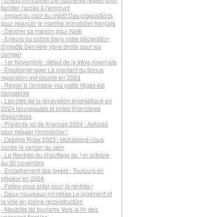
faciliter l'accès à l'emprunt
- Impact du coût du crédit Des propositions
pour relancer le marché immobilier français
- Décorer sa maison pour Noël
- Erreurs ou oublis dans votre déclaration
d'impôts Dernière ligne droite pour les
corriger
- 1er Novembre : début de la trêve hivernale
- Electroménager Le montant du bonus
réparation est doublé en 2024
- Régler à l'amiable vos petits litiges est
obligatoire
- Les clés de la rénovation énergétique en
2024 Nouveautés et aides financières
disponibles
- Projet de loi de finances 2024 : Astuces
pour retaper l'immobilier !
- Octobre Rose 2023 : Mobilisons-nous
contre le cancer du sein
- La Rentrée du chauffage du 1er octobre
au 30 novembre
- Encadrement des loyers : Toujours en
vigueur en 2024
- Faites-vous aider pour la rentrée !
- Deux nouveaux ministres Le logement et
la ville en pleine reconstruction
- Meublés de tourisme Vers la fin des
vacances fiscales