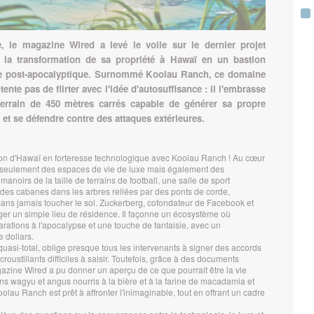
, le magazine Wired a levé le voile sur le dernier projet
 la transformation de sa propriété à Hawaï en un bastion
rvie post-apocalyptique. Surnommé Koolau Ranch, ce domaine
nte pas de flirter avec l'idée d'autosuffisance : il l'embrasse
errain de 450 mètres carrés capable de générer sa propre
, et se défendre contre des attaques extérieures.
on d'Hawaï en forteresse technologique avec Koolau Ranch ! Au cœur
n seulement des espaces de vie de luxe mais également des
 manoirs de la taille de terrains de football, une salle de sport
es cabanes dans les arbres reliées par des ponts de corde,
sans jamais toucher le sol. Zuckerberg, cofondateur de Facebook et
ger un simple lieu de résidence. Il façonne un écosystème où
rations à l'apocalypse et une touche de fantaisie, avec un
 dollars.
uasi-total, oblige presque tous les intervenants à signer des accords
croustillants difficiles à saisir. Toutefois, grâce à des documents
azine Wired a pu donner un aperçu de ce que pourrait être la vie
ins wagyu et angus nourris à la bière et à la farine de macadamia et
olau Ranch est prêt à affronter l'inimaginable, tout en offrant un cadre