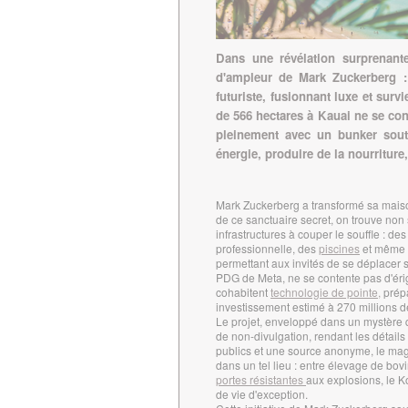
Dans une révélation surprenante
d'ampleur de Mark Zuckerberg :
futuriste, fusionnant luxe et su
de 566 hectares à Kauai ne se conte
pleinement avec un bunker sout
énergie, produire de la nourriture
Mark Zuckerberg a transformé sa mais
de ce sanctuaire secret, on trouve no
infrastructures à couper le souffle : des
professionnelle, des
piscines
et même d
permettant aux invités de se déplacer 
PDG de Meta, ne se contente pas d'éri
cohabitent
technologie de pointe,
prépa
investissement estimé à 270 millions de
Le projet, enveloppé dans un mystère q
de non-divulgation, rendant les détails 
publics et une source anonyme, le mag
dans un tel lieu : entre élevage de bov
portes résistantes
aux explosions, le Ko
de vie d'exception.