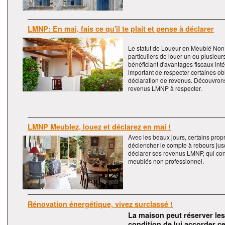
LMNP: En mai, fais ce qu'il te plait et pense à déclarer
Le statut de Loueur en Meublé Non
particuliers de louer un ou plusieu
bénéficiant d'avantages fiscaux inté
important de respecter certaines o
déclaration de revenus. Découvrons
revenus LMNP à respecter.
LMNP Meublez, louez et déclarez en mai !
Avec les beaux jours, certains prop
déclencher le compte à rebours jusq
déclarer ses revenus LMNP, qui con
meublés non professionnel.
Rénovation énergétique, vivez surclassé !
La maison peut réserver les 
condition de lui accorder ce