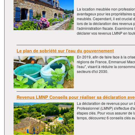
La location meublée non profession
avantageux pour les propriétaires q
meublés. Cependant, il est crucial 
lors de la déclaration des revenus 
l'administration fiscale. Examinons
déclarer vos revenus LMNP en toute
Le plan de sobriété sur l'eau du gouvernement
En 2019, afin de faire face à la cr
régions de France, Emmanuel Macron
l'eau", visant à réduire la consomm
secteurs d'ici 2030.
Revenus LMNP Conseils pour réaliser sa déclaration av
La déclaration de revenus pour u
Professionnel (LMNP) s'effectue d'
étapes clés. Pour vous assurer de l
temps, découvrez 6 conseils clés av