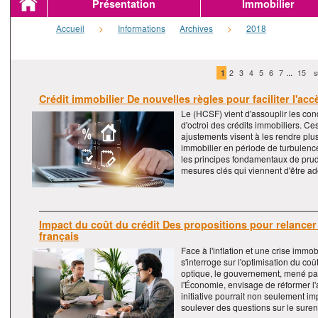
Présentation
Immobilier
Accueil
>
Informations
Archives
>
2018
...
1
2
3
4
5
6
7
15
s
Crédit immobilier De nouvelles règles pour faciliter l'acc
Le
(HCSF) vient d'assouplir les con
d'octroi des crédits immobiliers. Ce
ajustements visent à les rendre plu
immobilier en période de turbulenc
les principes fondamentaux de prud
mesures clés qui viennent d'être a
Impact du coût du crédit Des propositions pour relancer
français
Face à l'inflation et une crise immo
s'interroge sur l'optimisation du coû
optique, le gouvernement, mené par
l'Économie, envisage de réformer l'
initiative pourrait non seulement im
soulever des questions sur le sur