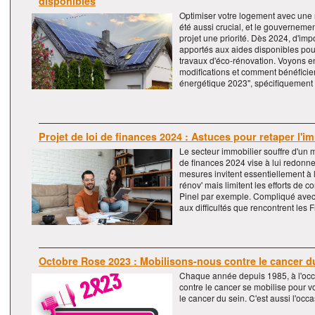
disponibles
Optimiser votre logement avec une 
été aussi crucial, et le gouvernemen
projet une priorité. Dès 2024, d'im
apportés aux aides disponibles p
travaux d'éco-rénovation. Voyons e
modifications et comment bénéficier
énergétique 2023", spécifiquement si
Projet de loi de finances 2024 : Astuces pour retaper l'im
Le secteur immobilier souffre d'un ma
de finances 2024 vise à lui redonne
mesures invitent essentiellement à
rénov' mais limitent les efforts de co
Pinel par exemple. Compliqué avec
aux difficultés que rencontrent les 
Octobre Rose 2023 : Mobilisons-nous contre le cancer d
Chaque année depuis 1985, à l'occ
contre le cancer se mobilise pour vo
le cancer du sein. C'est aussi l'occa