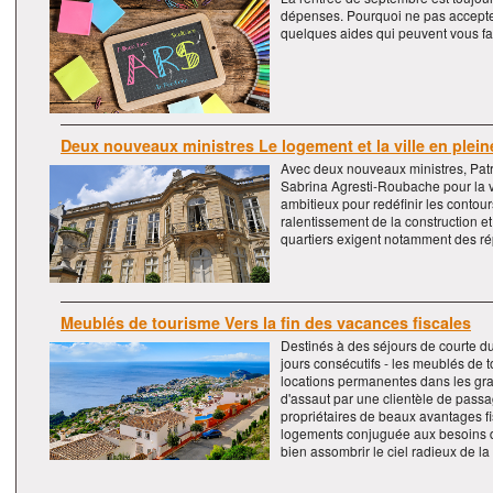
dépenses. Pourquoi ne pas accept
quelques aides qui peuvent vous faci
Deux nouveaux ministres Le logement et la ville en plein
Avec deux nouveaux ministres, Patr
Sabrina Agresti-Roubache pour la vill
ambitieux pour redéfinir les contou
ralentissement de la construction e
quartiers exigent notamment des r
Meublés de tourisme Vers la fin des vacances fiscales
Destinés à des séjours de courte 
jours consécutifs - les meublés de 
locations permanentes dans les grand
d'assaut par une clientèle de passage
propriétaires de beaux avantages f
logements conjuguée aux besoins d
bien assombrir le ciel radieux de la