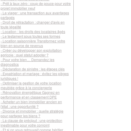
- Prêt à taux zéro : coup de pouce pour votre
projet immobilier neuf
- Le viager : une transaction aux avantages
partagés
- Droit de rétractation : changer d'avis en
toute légalité
- Location : les droits des locataires âgés
- Le testament sous toutes ses formes
- Location saisonnière Transformez votre
bien en source de revenus
- Créer ou développer son exploitation
agricole : quel statut adopter ?
- Pour votre bien… Demandez les
diagnostics
- Déclaration de sinistre : les étapes clés
- Expatriation et mariage : évitez les pièges
juridiques !
- Optimiser la gestion de votre location
meublée grâce à la conciergerie
- Rénovation énergétique Gagnez en
performance et en classement DPE
- Acheter un bien immobilier ancien en
l'état : une opportunité ?
- Divorce et immobilier : quelle stratégie
pour partager les biens ?
- La clause de préciput : une protection
inestimable pour votre conjoint
- Et si on vous retrouvait comme héritier...