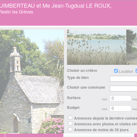
GUIMBERTEAU et Me Jean-Tugdual LE ROUX,
lestin les Grèves
Choisir un critère
Location
Type de bien
Choisir une commune
Surface
mini
ma
Budget
mini
ma
Annonces depuis la dernière conne
Annonces avec photos et visites vir
Annonces de moins de 30 jours