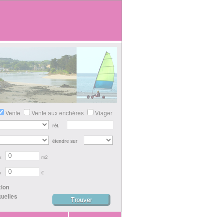
Vente
Vente aux enchères
Viager
réf.
étendre sur
x
m2
x
€
xion
tuelles