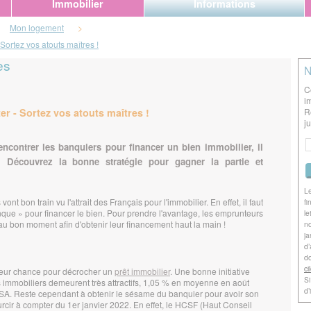
Immobilier
Informations
Mon logement
>
Sortez vos atouts maîtres !
es
N
C
i
r - Sortez vos atouts maîtres !
R
j
encontrer les banquiers pour financer un bien immobilier, il
s. Découvrez la bonne stratégie pour gagner la partie et
Le
nt bon train vu l'attrait des Français pour l'immobilier. En effet, il faut
fi
que » pour financer le bien. Pour prendre l'avantage, les emprunteurs
le
 au bon moment afin d'obtenir leur financement haut la main !
no
ja
d’
do
ci
leur chance pour décrocher un
prêt immobilier
. Une bonne initiative
Si
s immobiliers demeurent très attractifs, 1,05 % en moyenne en août
d’
SA. Reste cependant à obtenir le sésame du banquier pour avoir son
durcir à compter du 1er janvier 2022. En effet, le HCSF (Haut Conseil