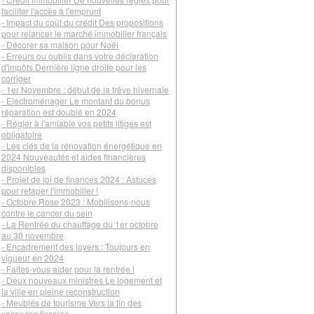
faciliter l'accès à l'emprunt
- Impact du coût du crédit Des propositions
pour relancer le marché immobilier français
- Décorer sa maison pour Noël
- Erreurs ou oublis dans votre déclaration
d'impôts Dernière ligne droite pour les
corriger
- 1er Novembre : début de la trêve hivernale
- Electroménager Le montant du bonus
réparation est doublé en 2024
- Régler à l'amiable vos petits litiges est
obligatoire
- Les clés de la rénovation énergétique en
2024 Nouveautés et aides financières
disponibles
- Projet de loi de finances 2024 : Astuces
pour retaper l'immobilier !
- Octobre Rose 2023 : Mobilisons-nous
contre le cancer du sein
- La Rentrée du chauffage du 1er octobre
au 30 novembre
- Encadrement des loyers : Toujours en
vigueur en 2024
- Faites-vous aider pour la rentrée !
- Deux nouveaux ministres Le logement et
la ville en pleine reconstruction
- Meublés de tourisme Vers la fin des
vacances fiscales