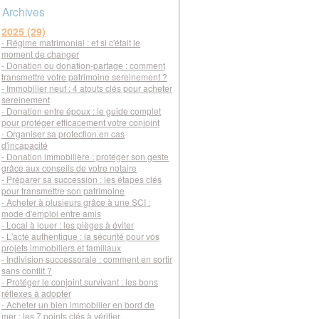
Archives
2025 (29)
- Régime matrimonial : et si c'était le
moment de changer
- Donation ou donation-partage : comment
transmettre votre patrimoine sereinement ?
- Immobilier neuf : 4 atouts clés pour acheter
sereinement
- Donation entre époux : le guide complet
pour protéger efficacement votre conjoint
- Organiser sa protection en cas
d'incapacité
- Donation immobilière : protéger son geste
grâce aux conseils de votre notaire
- Préparer sa succession : les étapes clés
pour transmettre son patrimoine
- Acheter à plusieurs grâce à une SCI :
mode d'emploi entre amis
- Local à louer : les pièges à éviter
- L'acte authentique : la sécurité pour vos
projets immobiliers et familiaux
- Indivision successorale : comment en sortir
sans conflit ?
- Protéger le conjoint survivant : les bons
réflexes à adopter
- Acheter un bien immobilier en bord de
mer : les 7 points clés à vérifier