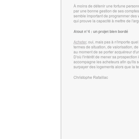
À moins de détenir une fortune personn
par une bonne gestion de ses comptes b
semble important de programmer des v
qui prouve la capacité à mettre de l'ar
Atout n°4 : un projet bien bordé
Acheter
, oui, mais pas à n'importe quel
termes de situation, de valorisation, 
au moment de se porter acquéreur d'un
D'où l'intérêt de mener sa prospection
accompagne les acheteurs afin qu'ils se
surpayer des logements alors que la ten
Christophe Rafaillac