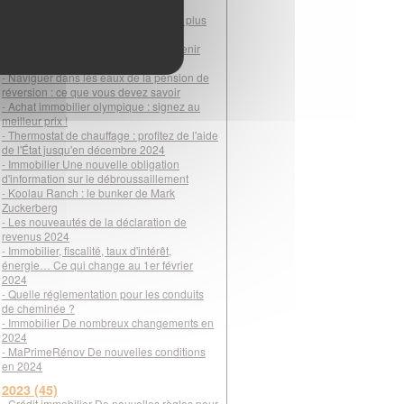
pour gérer votre patrimoine
- DPE : une visite bien préparée pour plus
d'efficacité
- Famille recomposée : simplifiez l'avenir
avec la donation-partage
- Naviguer dans les eaux de la pension de
réversion : ce que vous devez savoir
- Achat immobilier olympique : signez au
meilleur prix !
- Thermostat de chauffage : profitez de l'aide
de l'État jusqu'en décembre 2024
- Immobilier Une nouvelle obligation
d'information sur le débroussaillement
- Koolau Ranch : le bunker de Mark
Zuckerberg
- Les nouveautés de la déclaration de
revenus 2024
- Immobilier, fiscalité, taux d'intérêt,
énergie… Ce qui change au 1er février
2024
- Quelle réglementation pour les conduits
de cheminée ?
- Immobilier De nombreux changements en
2024
- MaPrimeRénov De nouvelles conditions
en 2024
2023 (45)
- Crédit immobilier De nouvelles règles pour