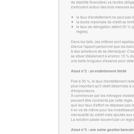
de stabilité financière) va rendre obli
s'articulent autour des trois mesures su
le taux d'endettement ne peut pas 
la durée maximale de crédit se limit
le taux de dérogation atteint 20 % 
règles).
Dans les faits, ces critères sont appl
silence l'apport personnel que les banqu
à des acheteurs de se démarquer. C'est
se situer idéalement à environ 15 % du 
une belle longueur d'avance pour obteni
Atout n°2 : un endettement limité
Fixé à 35 %, le taux d'endettement reste
plus important qu'il obéit désormais à
d'emprunteurs.
À commencer par les ménages modestes
peuvent être contraints par cette règle.
que leur taux d'effort ne dépasse pas l
Il en va de même pour les investisseurs
mensualité du crédit mais ajoutés aux 
La solution passe souvent par un regro
Atout n°3 : une saine gestion bancair