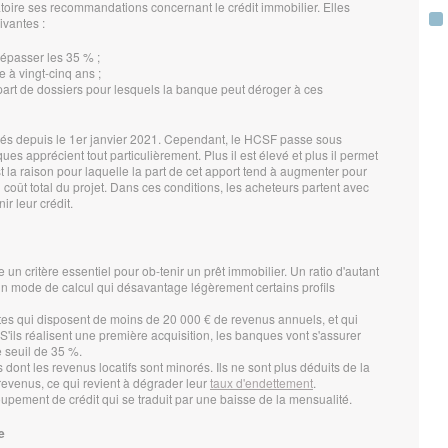
gatoire ses recommandations concernant le crédit immobilier. Elles
ivantes :
dépasser les 35 % ;
e à vingt-cinq ans ;
(part de dossiers pour lesquels la banque peut déroger à ces
iqués depuis le 1er janvier 2021. Cependant, le HCSF passe sous
es apprécient tout particulièrement. Plus il est élevé et plus il permet
 la raison pour laquelle la part de cet apport tend à augmenter pour
coût total du projet. Dans ces conditions, les acheteurs partent avec
r leur crédit.
 un critère essentiel pour ob-tenir un prêt immobilier. Un ratio d'autant
 un mode de calcul qui désavantage légèrement certains profils
 qui disposent de moins de 20 000 € de revenus annuels, et qui
 S'ils réalisent une première acquisition, les banques vont s'assurer
e seuil de 35 %.
 dont les revenus locatifs sont minorés. Ils ne sont plus déduits de la
revenus, ce qui revient à dégrader leur
taux d'endettement
.
upement de crédit qui se traduit par une baisse de la mensualité.
e