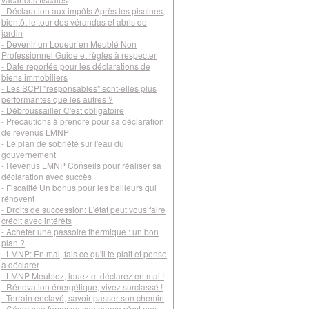
- Déclaration aux impôts Après les piscines,
bientôt le tour des vérandas et abris de
jardin
- Devenir un Loueur en Meublé Non
Professionnel Guide et règles à respecter
- Date reportée pour les déclarations de
biens immobiliers
- Les SCPI "responsables" sont-elles plus
performantes que les autres ?
- Débroussailler C'est obligatoire
- Précautions à prendre pour sa déclaration
de revenus LMNP
- Le plan de sobriété sur l'eau du
gouvernement
- Revenus LMNP Conseils pour réaliser sa
déclaration avec succès
- Fiscalité Un bonus pour les bailleurs qui
rénovent
- Droits de succession: L'état peut vous faire
crédit avec intérêts
- Acheter une passoire thermique : un bon
plan ?
- LMNP: En mai, fais ce qu'il te plait et pense
à déclarer
- LMNP Meublez, louez et déclarez en mai !
- Rénovation énergétique, vivez surclassé !
- Terrain enclavé, savoir passer son chemin
- Céder son fonds de commerce n'est pas