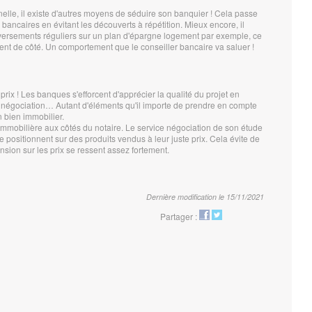
elle, il existe d'autres moyens de séduire son banquier ! Cela passe
ancaires en évitant les découverts à répétition. Mieux encore, il
ersements réguliers sur un plan d'épargne logement par exemple, ce
gent de côté. Un comportement que le conseiller bancaire va saluer !
 prix ! Les banques s'efforcent d'apprécier la qualité du projet en
de négociation… Autant d'éléments qu'il importe de prendre en compte
 bien immobilier.
 immobilière aux côtés du notaire. Le service négociation de son étude
 positionnent sur des produits vendus à leur juste prix. Cela évite de
sion sur les prix se ressent assez fortement.
Dernière modification le 15/11/2021
Partager :