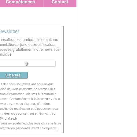
Compétences
Contact
ewsletter
onsultez les dernières informations
mmobilières, juridiques et fiscales.
ecevez gratuitement notre newsletter
uridique
s données recueillies ont pour unique
nalité de vous permettre de recevoir des
ttres d’information relatives à l’actualité du
tariat. Conformément à la loi n°78-17 du 6
nvier 1978, vous disposez d’un droit
accès, de rectification et d’opposition aux
nnées vous concernant en écrivant à :
l@notaires.fr
 vous ne souhaitez plus recevoir cette lettre
information par e-mail, merci de cliquer
ici
.