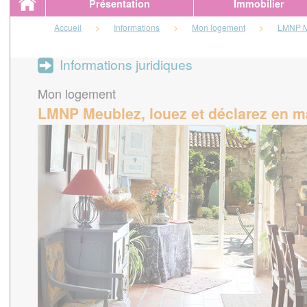
Présentation
Immobilier
Accueil
>
Informations
>
Mon logement
>
LMNP Me
Informations juridiques
Mon logement
LMNP Meublez, louez et déclarez en ma