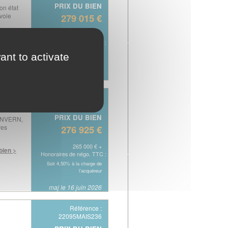
PRIX DU BIEN
n état
 voie
279 015 €
267 000 € +
 bien >
Honoraires de négo. TTC : 12 015 €
Soit 4,50% à la charge de
ant to activate
l'acquéreur
maj le 30 juil. 2026
Référence :
22095MAIS248
PRIX DU BIEN
ENVERN,
res
276 925 €
265 000 € +
 bien >
Honoraires de négo. TTC : 11 925 €
Soit 4,50% à la charge de
l'acquéreur
maj le 16 juin 2026
Référence :
22095MAIS236