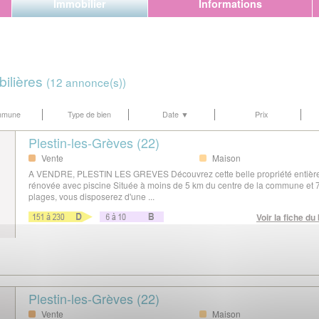
Immobilier
Informations
ilières
(12 annonce(s))
mmune
Type de bien
Date ▼
Prix
Plestin-les-Grèves (22)
Vente
Maison
A VENDRE, PLESTIN LES GREVES Découvrez cette belle propriété entièr
rénovée avec piscine Située à moins de 5 km du centre de la commune et 
plages, vous disposerez d'une ...
Voir la fiche du
Plestin-les-Grèves (22)
Vente
Maison