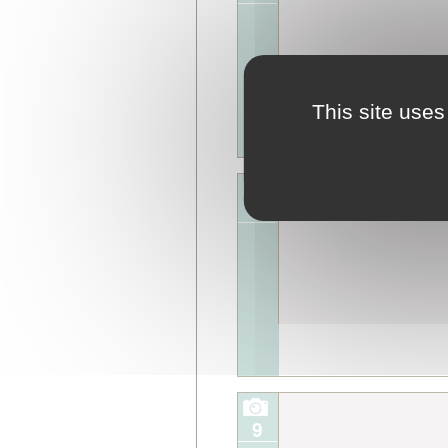
This site uses
7
9