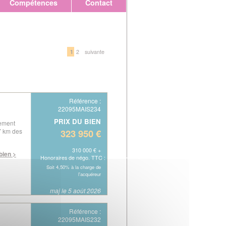
Compétences
Contact
1
2
suivante
Référence :
22095MAIS234
PRIX DU BIEN
ement
7 km des
323 950 €
310 000 € +
 bien >
Honoraires de négo. TTC : 13 950 €
Soit 4,50% à la charge de
l'acquéreur
maj le 5 août 2026
Référence :
22095MAIS232