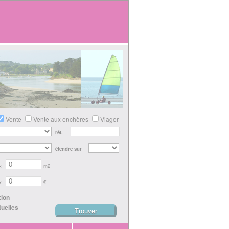
Vente
Vente aux enchères
Viager
réf.
étendre sur
x
m2
x
€
xion
tuelles