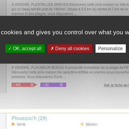
A VENDRE, PLESTIN LES GREVES Découvrez cette jolie maison en très bo
sur un beau terrain plat de 1800m². Située à 3.5 km du centre et 7 km de la
express et des plages, vous disposerez ...
Voir la fiche du
 cookies and gives you control over what you w
OK, accept all
Deny all cookies
Personalize
Pleumeur-Bodou (22)
Vente
Maison
A VENDRE, PLEUMEUR BODOU A proximité immédiate de la plage de P
Découvrez cette jolie maison de caractère édifiée en pierres sous couvertu
ardoises. Vous disposerez d'une ...
Voir la fiche du
Plouezoc'h (29)
Vente
Maison