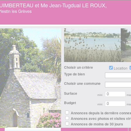
GUIMBERTEAU et Me Jean-Tugdual LE ROUX,
lestin les Grèves
Choisir un critère
Location
Type de bien
Choisir une commune
Surface
mini
ma
Budget
mini
ma
Annonces depuis la dernière conne
Annonces avec photos et visites vir
Annonces de moins de 30 jours