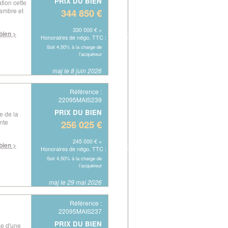
PRIX DU BIEN
tion cette
hambre et
344 850 €
330 000 € +
 bien >
Honoraires de négo. TTC : 14 850 €
Soit 4,50% à la charge de
l'acquéreur
maj le 8 juin 2026
Référence :
22095MAIS239
PRIX DU BIEN
 de la
nte
256 025 €
245 000 € +
 bien >
Honoraires de négo. TTC : 11 025 €
Soit 4,50% à la charge de
l'acquéreur
maj le 29 mai 2026
Référence :
22095MAIS237
PRIX DU BIEN
se d'une