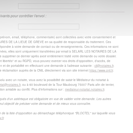
ivants pour contrôler l'envoi :
 prénom, email, téléphone, commentaire) sont collectées avec votre consentement et
IRES DE LA LIEUE DE GREVE en sa qualité de responsable du traitement. Ces
e répondre à votre demande de contact ou de renseignements. Ces informations ne sont
nées, elles sont uniquement transférées par email à SELARL LES NOTAIRES DE LA
upprimer ce dernier après avoir entièrement traité votre demande ou votre dossier.
et libertés" et au RGPD, vous pouvez exercer vos droits d'opposition, d'accès, de
tion et de portabilité en effectuant une demande à l'adresse suivante :
cil@notaires.fr
.
réclamation auprès de la CNIL directement via son site internet
https://www.cnil.fr
.
solu avec un notaire, vous avez la possibilité de saisir le Médiateur du notariat à
iat@notaires.fr
, ou à 60 boulevard de la Tour Maubourg 75007 Paris afin de tenter,
ion amiable au conflit. Plus d'informations sur :
mediateur-notariat.notaires.fr
.
s d'un astérisque est obligatoire en vue de valider votre demande. Les autres
eul objectif de préciser votre demande et de mieux vous connaître.
ce de la liste d'opposition au démarchage téléphonique "BLOCTEL" sur laquelle vous
.fr
.