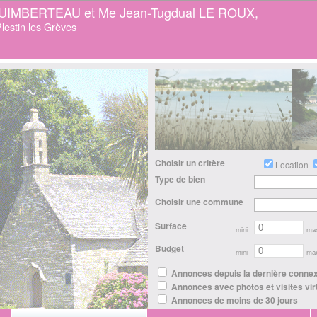
GUIMBERTEAU et Me Jean-Tugdual LE ROUX,
lestin les Grèves
Choisir un critère
Location
Type de bien
Choisir une commune
Surface
mini
ma
Budget
mini
ma
Annonces depuis la dernière conne
Annonces avec photos et visites vir
Annonces de moins de 30 jours