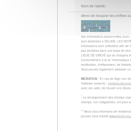
Nom de l'alerte :
Merci de recopier les chiffres su
Vos informations personnelles (nom,
sont destinées à SELARL LES NOTA
informations sont collectées afin d
pas stockées dans une base de don
LIEUE DE GREVE qui se chargera de s
Conformément à la loi "informatique 
rectification, d'effacement, de limita
Vous pouvez également adresser une 
MEDIATION
: En cas de litige non ré
l'adresse suivante :
mediateurdunotar
avec son aide, de trouver une résolut
*
Le renseignement des champs marqué
champs, non obligatoires, ont pour s
** Nous vous informons de l'existen
pouvez vous inscrire
www.bloctel.gouv