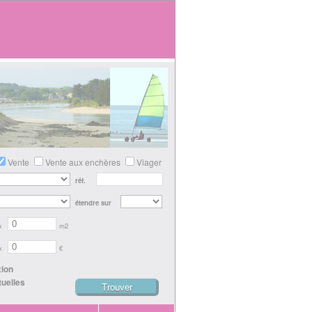
Vente
Vente aux enchères
Viager
réf.
étendre sur
x
m2
x
€
xion
tuelles