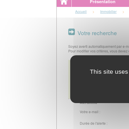
Présentation
Accueil
>
Immobilier
>
Votre recherche
Soyez averti automatiquement par e-ma
Pour modifier vos critères, vous devez
Récapitulatif
Type(s) de transaction :
This site uses
Localisation :
Type de bien :
Filtres :
Alertimmo
Votre e-mail :
Durée de l'alerte :